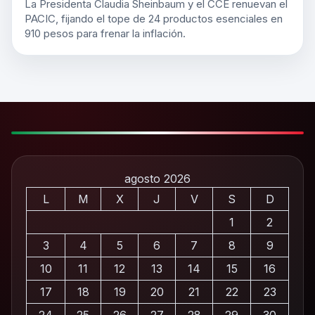
La Presidenta Claudia Sheinbaum y el CCE renuevan el
PACIC, fijando el tope de 24 productos esenciales en
910 pesos para frenar la inflación.
agosto 2026
L
M
X
J
V
S
D
1
2
3
4
5
6
7
8
9
10
11
12
13
14
15
16
17
18
19
20
21
22
23