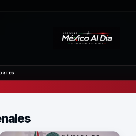
ORTES
enales