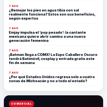
7 AGO
¿Remojar los pies en agua tibia con sal
realmente funciona? Estos son sus beneficios,
según expertos
7 AGO
Emjay impulsa el ‘pop pesado’: la cantante
mexicana quiere abrir camino a una nueva
generación femenina
7 AGO
¡Batman llega a CDMX! La Expo Caballero Oscuro
tendrá Batimóvil, cosplay y entrada gratis este
fin de semana
7 AGO
¿Por qué Estados Unidos regresa solo a cuatro
zonas de Michoacán y no a todo el estado?
COMERCIAL