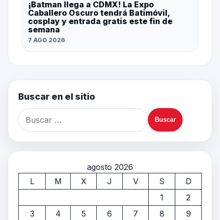
¡Batman llega a CDMX! La Expo
Caballero Oscuro tendrá Batimóvil,
cosplay y entrada gratis este fin de
semana
7 AGO 2026
Buscar en el sitio
agosto 2026
L
M
X
J
V
S
D
1
2
3
4
5
6
7
8
9