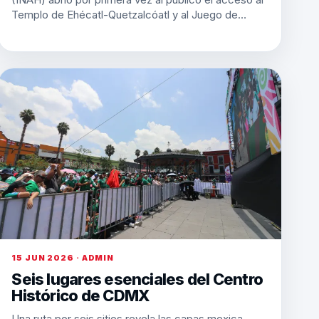
Templo de Ehécatl-Quetzalcóatl y al Juego de…
15 JUN 2026 · ADMIN
Seis lugares esenciales del Centro
Histórico de CDMX
Una ruta por seis sitios revela las capas mexica,