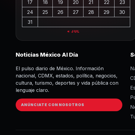
17
18
19
20
21
22
23
24
25
26
27
28
29
30
31
« JUL
Noticias México Al Día
S
El pulso diario de México. Información
N
nacional, CDMX, estados, política, negocios,
C
cultura, turismo, deportes y vida pública con
E
lenguaje claro.
Po
ANÚNCIATE CON NOSOTROS
N
T