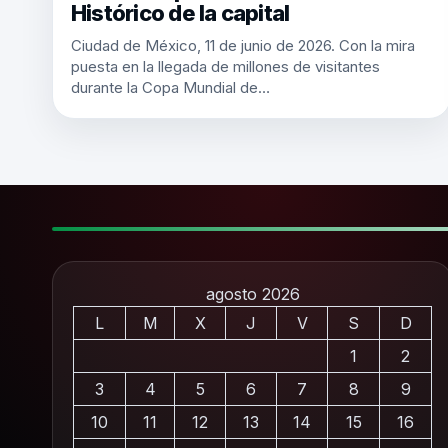
Histórico de la capital
Ciudad de México, 11 de junio de 2026. Con la mira
puesta en la llegada de millones de visitantes
durante la Copa Mundial de…
agosto 2026
L
M
X
J
V
S
D
1
2
3
4
5
6
7
8
9
10
11
12
13
14
15
16