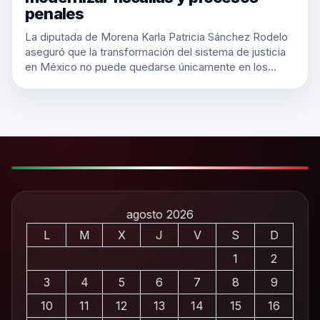
penales
La diputada de Morena Karla Patricia Sánchez Rodelo
aseguró que la transformación del sistema de justicia
en México no puede quedarse únicamente en los…
agosto 2026
L
M
X
J
V
S
D
1
2
3
4
5
6
7
8
9
10
11
12
13
14
15
16