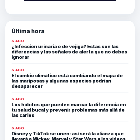
Última hora
5 AGO
¿Infección urinaria o de vejiga? Estas son las
diferencias y las señales de alerta que no debes
ignorar
5 AGO
El cambio climático está cambiando el mapa de
las mariposas y algunas especies podrían
desaparecer
5 AGO
Los hábitos que pueden marcar la diferencia en
tu salud bucal y prevenir problemas más allá de
las caries
5 AGO
Disney y TikTok se unen: así será la alianza que
llevará a Mickey, Marvel y Star Wars a los videos