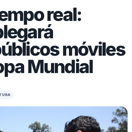
iempo real:
plegará
públicos móviles
Copa Mundial
CTURA