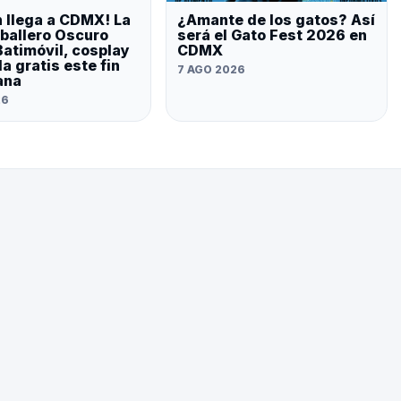
 llega a CDMX! La
¿Amante de los gatos? Así
ballero Oscuro
será el Gato Fest 2026 en
Batimóvil, cosplay
CDMX
a gratis este fin
7 AGO 2026
ana
26