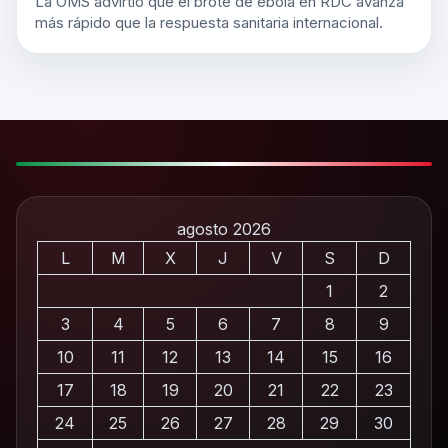
La OMS advirtió que el brote de ébola en RDC avanza
más rápido que la respuesta sanitaria internacional.
agosto 2026
L
M
X
J
V
S
D
1
2
3
4
5
6
7
8
9
10
11
12
13
14
15
16
17
18
19
20
21
22
23
24
25
26
27
28
29
30