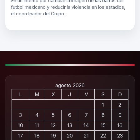
En un intento por cambiar la imagen de las barras del
futbol mexicano y reducir la violencia en los estadios,
el coordinador del Grupo…
agosto 2026
L
M
X
J
V
S
D
1
2
3
4
5
6
7
8
9
10
11
12
13
14
15
16
17
18
19
20
21
22
23