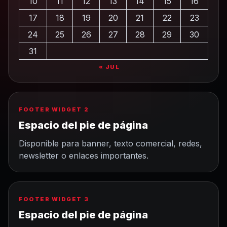
10
11
12
13
14
15
16
17
18
19
20
21
22
23
24
25
26
27
28
29
30
31
« JUL
FOOTER WIDGET 2
Espacio del pie de página
Disponible para banner, texto comercial, redes,
newsletter o enlaces importantes.
FOOTER WIDGET 3
Espacio del pie de página