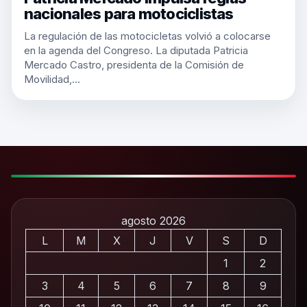
nacionales para motociclistas
La regulación de las motocicletas volvió a colocarse
en la agenda del Congreso. La diputada Patricia
Mercado Castro, presidenta de la Comisión de
Movilidad,…
agosto 2026
L
M
X
J
V
S
D
1
2
3
4
5
6
7
8
9