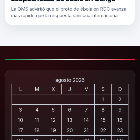
La OMS advirtió que el brote de ébola en RDC avanza
más rápido que la respuesta sanitaria internacional.
agosto 2026
L
M
X
J
V
S
D
1
2
3
4
5
6
7
8
9
10
11
12
13
14
15
16
17
18
19
20
21
22
23