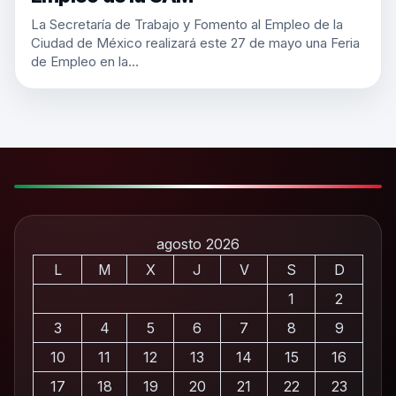
La Secretaría de Trabajo y Fomento al Empleo de la
Ciudad de México realizará este 27 de mayo una Feria
de Empleo en la…
agosto 2026
L
M
X
J
V
S
D
1
2
3
4
5
6
7
8
9
10
11
12
13
14
15
16
17
18
19
20
21
22
23