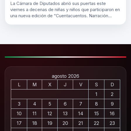
La Cámara de Diputados abrió sus puertas este
viernes a decenas de niñas y niños que participaron en
una nueva edición de “Cuentacuentos. Narración…
agosto 2026
L
M
X
J
V
S
D
1
2
3
4
5
6
7
8
9
10
11
12
13
14
15
16
17
18
19
20
21
22
23