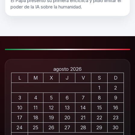
El Papa presentó su primera encíclica y pidió limitar el
poder de la IA sobre la humanidad.
agosto 2026
L
M
X
J
V
S
D
1
2
3
4
5
6
7
8
9
10
11
12
13
14
15
16
17
18
19
20
21
22
23
24
25
26
27
28
29
30