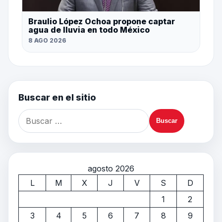
Braulio López Ochoa propone captar
agua de lluvia en todo México
8 AGO 2026
Buscar en el sitio
agosto 2026
L
M
X
J
V
S
D
1
2
3
4
5
6
7
8
9