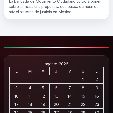
La bancada de Movimiento Ciudadano volvió a poner
sobre la mesa una propuesta que busca cambiar de
raíz el sistema de justicia en México.…
agosto 2026
L
M
X
J
V
S
D
1
2
3
4
5
6
7
8
9
10
11
12
13
14
15
16
17
18
19
20
21
22
23
24
25
26
27
28
29
30