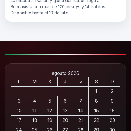
La muestra ‘Pasión y gloria del futbol’ llega a
Buenavista con más de 120 jerseys y 14 trofeos.
Disponible hasta el 19 de julio…
agosto 2026
L
M
X
J
V
S
D
1
2
3
4
5
6
7
8
9
10
11
12
13
14
15
16
17
18
19
20
21
22
23
24
25
26
27
28
29
30