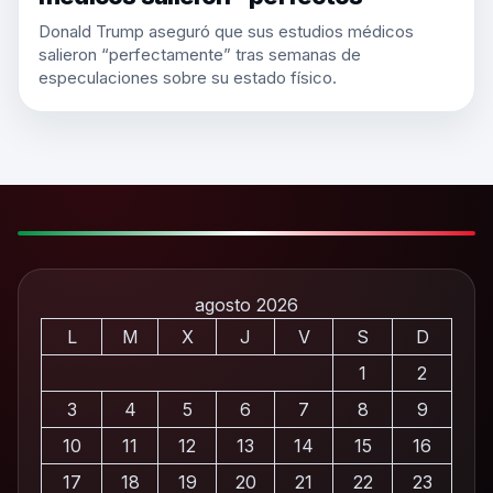
Donald Trump aseguró que sus estudios médicos
salieron “perfectamente” tras semanas de
especulaciones sobre su estado físico.
agosto 2026
L
M
X
J
V
S
D
1
2
3
4
5
6
7
8
9
10
11
12
13
14
15
16
17
18
19
20
21
22
23