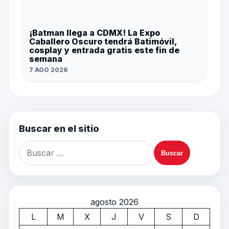
¡Batman llega a CDMX! La Expo
Caballero Oscuro tendrá Batimóvil,
cosplay y entrada gratis este fin de
semana
7 AGO 2026
Buscar en el sitio
agosto 2026
L
M
X
J
V
S
D