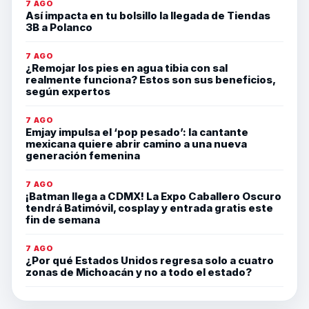
7 AGO
Así impacta en tu bolsillo la llegada de Tiendas
3B a Polanco
7 AGO
¿Remojar los pies en agua tibia con sal
realmente funciona? Estos son sus beneficios,
según expertos
7 AGO
Emjay impulsa el ‘pop pesado’: la cantante
mexicana quiere abrir camino a una nueva
generación femenina
7 AGO
¡Batman llega a CDMX! La Expo Caballero Oscuro
tendrá Batimóvil, cosplay y entrada gratis este
fin de semana
7 AGO
¿Por qué Estados Unidos regresa solo a cuatro
zonas de Michoacán y no a todo el estado?