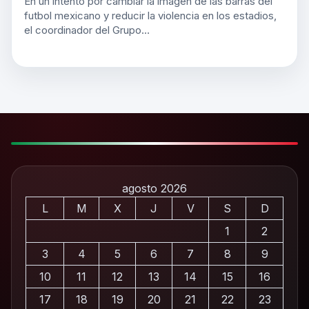
En un intento por cambiar la imagen de las barras del
futbol mexicano y reducir la violencia en los estadios,
el coordinador del Grupo…
agosto 2026
L
M
X
J
V
S
D
1
2
3
4
5
6
7
8
9
10
11
12
13
14
15
16
17
18
19
20
21
22
23