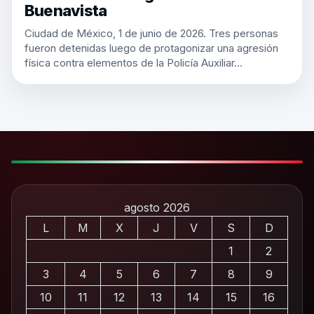
Buenavista
Ciudad de México, 1 de junio de 2026. Tres personas
fueron detenidas luego de protagonizar una agresión
física contra elementos de la Policía Auxiliar…
agosto 2026
L
M
X
J
V
S
D
1
2
3
4
5
6
7
8
9
10
11
12
13
14
15
16