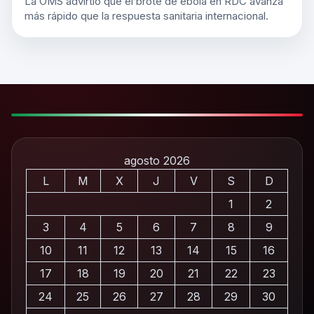
La OMS advirtió que el brote de ébola en RDC avanza
más rápido que la respuesta sanitaria internacional.
agosto 2026
L
M
X
J
V
S
D
1
2
3
4
5
6
7
8
9
10
11
12
13
14
15
16
17
18
19
20
21
22
23
24
25
26
27
28
29
30