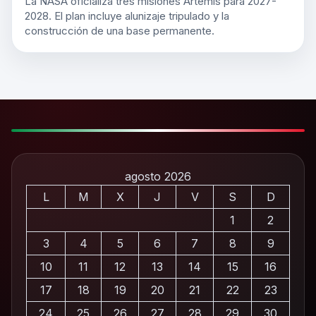
La NASA oficializa tres misiones Artemis para 2027-
2028. El plan incluye alunizaje tripulado y la
construcción de una base permanente.
agosto 2026
L
M
X
J
V
S
D
1
2
3
4
5
6
7
8
9
10
11
12
13
14
15
16
17
18
19
20
21
22
23
24
25
26
27
28
29
30