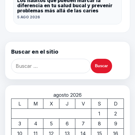
Los hábitos que pueden marcar la
diferencia en tu salud bucal y prevenir
problemas más allá de las caries
5 AGO 2026
Buscar en el sitio
agosto 2026
L
M
X
J
V
S
D
1
2
3
4
5
6
7
8
9
10
11
12
13
14
15
16