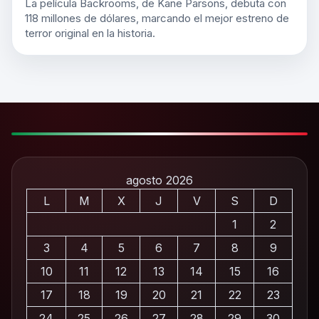
La película Backrooms, de Kane Parsons, debuta con
118 millones de dólares, marcando el mejor estreno de
terror original en la historia.
agosto 2026
L
M
X
J
V
S
D
1
2
3
4
5
6
7
8
9
10
11
12
13
14
15
16
17
18
19
20
21
22
23
24
25
26
27
28
29
30