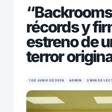
“Backrooms
récords y fi
estreno de u
terror origina
1 DE JUNIO DE 2026
ADMIN
2 MIN DE LE