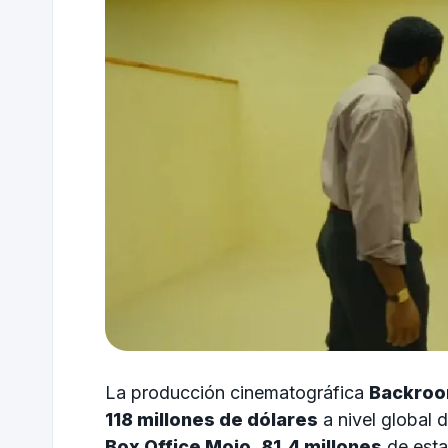
La producción cinematográfica
Backro
118 millones de dólares
a nivel global 
Box Office Mojo
,
81.4 millones
de esta