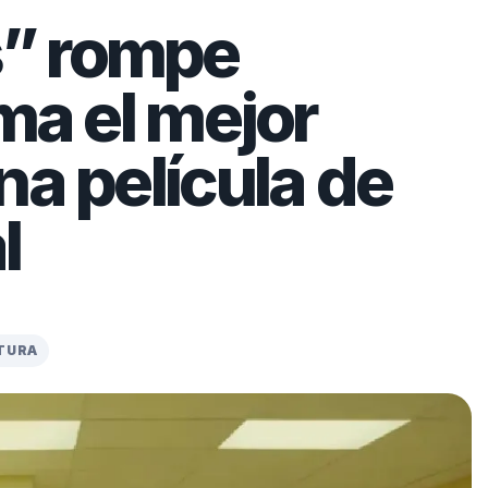
” rompe
rma el mejor
na película de
l
CTURA