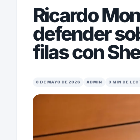
Ricardo Monr
defender sob
filas con S
8 DE MAYO DE 2026
ADMIN
3 MIN DE LE