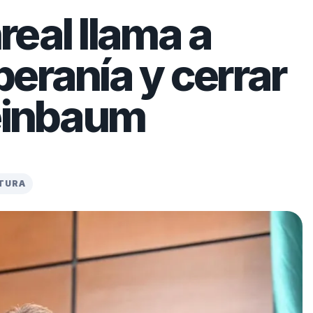
eal llama a
eranía y cerrar
heinbaum
CTURA