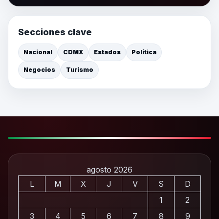
Secciones clave
Nacional
CDMX
Estados
Política
Negocios
Turismo
agosto 2026
L
M
X
J
V
S
D
1
2
3
4
5
6
7
8
9