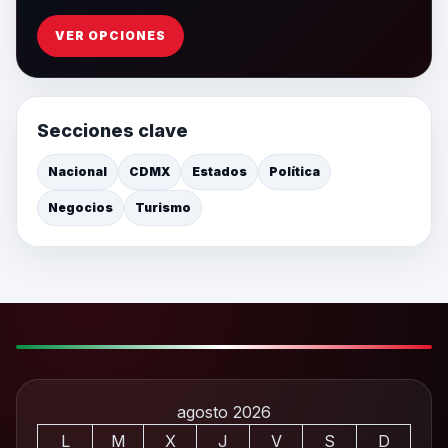
VER OPCIONES
Secciones clave
Nacional
CDMX
Estados
Política
Negocios
Turismo
agosto 2026
L
M
X
J
V
S
D