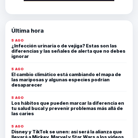
Última hora
5 AGO
¿Infección urinaria o de vejiga? Estas son las
diferencias y las señales de alerta que no debes
ignorar
5 AGO
El cambio climático está cambiando el mapa de
las mariposas y algunas especies podrían
desaparecer
5 AGO
Los hábitos que pueden marcar la diferencia en
tu salud bucal y prevenir problemas más allá de
las caries
5 AGO
Disney y TikTok se unen: así será la alianza que
llevará a Mickey, Marvel y Star Wars a los videos