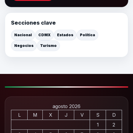
Secciones clave
Nacional
CDMX
Estados
Política
Negocios
Turismo
agosto 2026
L
M
X
J
V
S
D
1
2