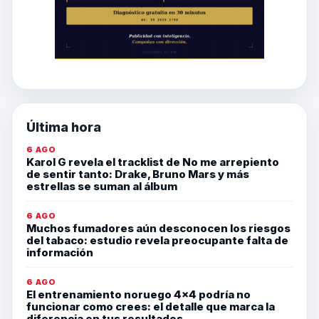
Última hora
6 AGO
Karol G revela el tracklist de No me arrepiento
de sentir tanto: Drake, Bruno Mars y más
estrellas se suman al álbum
6 AGO
Muchos fumadores aún desconocen los riesgos
del tabaco: estudio revela preocupante falta de
información
6 AGO
El entrenamiento noruego 4×4 podría no
funcionar como crees: el detalle que marca la
diferencia en tus resultados