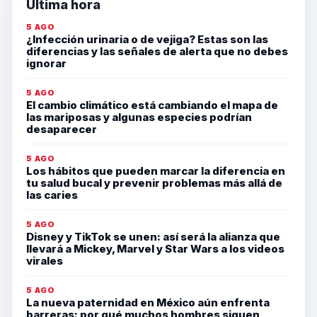
Última hora
5 AGO
¿Infección urinaria o de vejiga? Estas son las
diferencias y las señales de alerta que no debes
ignorar
5 AGO
El cambio climático está cambiando el mapa de
las mariposas y algunas especies podrían
desaparecer
5 AGO
Los hábitos que pueden marcar la diferencia en
tu salud bucal y prevenir problemas más allá de
las caries
5 AGO
Disney y TikTok se unen: así será la alianza que
llevará a Mickey, Marvel y Star Wars a los videos
virales
5 AGO
La nueva paternidad en México aún enfrenta
barreras: por qué muchos hombres siguen