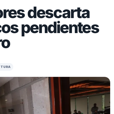
ores descarta
icos pendientes
ro
CTURA