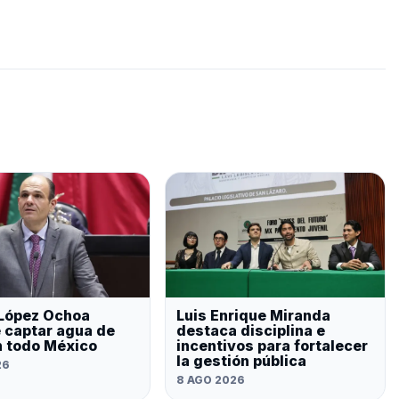
 López Ochoa
Luis Enrique Miranda
 captar agua de
destaca disciplina e
en todo México
incentivos para fortalecer
la gestión pública
26
8 AGO 2026