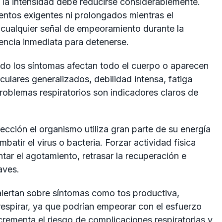
e la intensidad debe reducirse considerablemente.
tos exigentes ni prolongados mientras el
cualquier señal de empeoramiento durante la
ncia inmediata para detenerse.
o los síntomas afectan todo el cuerpo o aparecen
ulares generalizados, debilidad intensa, fatiga
problemas respiratorios son indicadores claros de
cción el organismo utiliza gran parte de su energía
batir el virus o bacteria. Forzar actividad física
ar el agotamiento, retrasar la recuperación e
aves.
 alertan sobre síntomas como tos productiva,
respirar, ya que podrían empeorar con el esfuerzo
ncrementa el riesgo de complicaciones respiratorias y