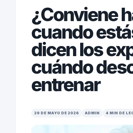
¿Conviene ha
cuando está
dicen los ex
cuándo desc
entrenar
29 DE MAYO DE 2026
ADMIN
4 MIN DE L