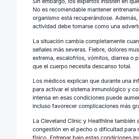
Sin embargo, los expertos insisten en qu
No es recomendable mantener entrenamien
organismo está recuperándose. Además, 
actividad debe tomarse como una adverte
La situación cambia completamente cuand
señales más severas. Fiebre, dolores musc
extrema, escalofríos, vómitos, diarrea o 
que el cuerpo necesita descanso total.
Los médicos explican que durante una infe
para activar el sistema inmunológico y com
intensa en esas condiciones puede aument
incluso favorecer complicaciones más gr
La Cleveland Clinic y Healthline también
congestión en el pecho o dificultad para 
físico. Entrenar bajo estas condiciones i