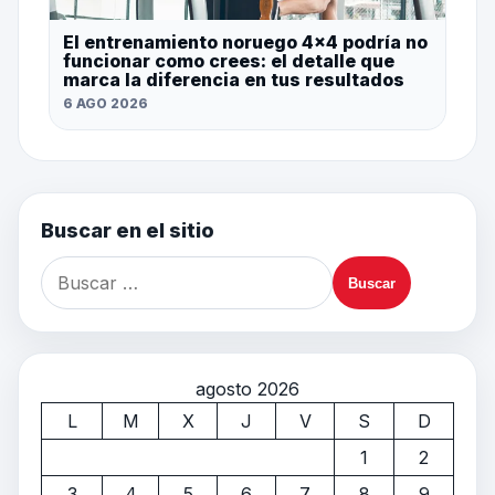
El entrenamiento noruego 4×4 podría no
funcionar como crees: el detalle que
marca la diferencia en tus resultados
6 AGO 2026
Buscar en el sitio
agosto 2026
L
M
X
J
V
S
D
1
2
3
4
5
6
7
8
9