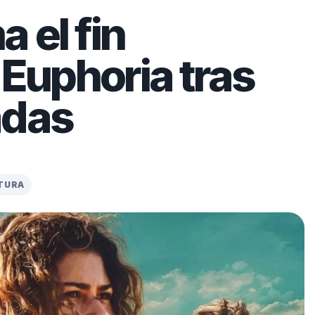
 el fin
 Euphoria tras
adas
CTURA