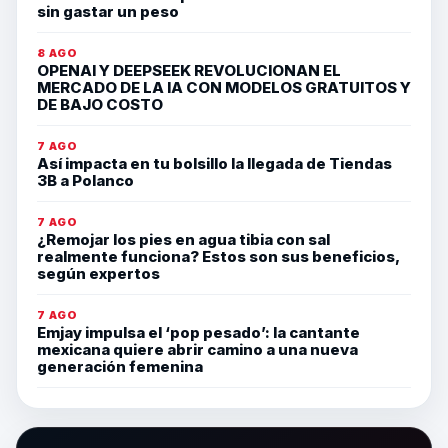
sin gastar un peso
8 AGO
OPENAI Y DEEPSEEK REVOLUCIONAN EL
MERCADO DE LA IA CON MODELOS GRATUITOS Y
DE BAJO COSTO
7 AGO
Así impacta en tu bolsillo la llegada de Tiendas
3B a Polanco
7 AGO
¿Remojar los pies en agua tibia con sal
realmente funciona? Estos son sus beneficios,
según expertos
7 AGO
Emjay impulsa el ‘pop pesado’: la cantante
mexicana quiere abrir camino a una nueva
generación femenina