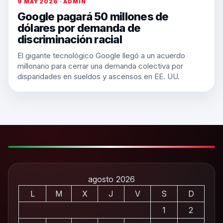
9 MAY 2026 · ADMIN
Google pagará 50 millones de
dólares por demanda de
discriminación racial
El gigante tecnológico Google llegó a un acuerdo
millonario para cerrar una demanda colectiva por
disparidades en sueldos y ascensos en EE. UU.
agosto 2026
L
M
X
J
V
S
D
1
2