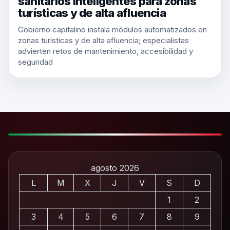
sanitarios inteligentes para zonas
turísticas y de alta afluencia
Gobierno capitalino instala módulos automatizados en
zonas turísticas y de alta afluencia; especialistas
advierten retos de mantenimiento, accesibilidad y
seguridad
agosto 2026
L
M
X
J
V
S
D
1
2
3
4
5
6
7
8
9