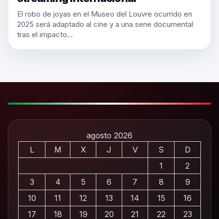
El robo de joyas en el Museo del Louvre ocurrido en
2025 será adaptado al cine y a una serie documental
tras el impacto…
agosto 2026
L
M
X
J
V
S
D
1
2
3
4
5
6
7
8
9
10
11
12
13
14
15
16
17
18
19
20
21
22
23