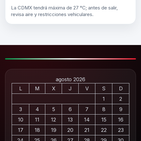
La CDMX tendrá máxima de 27 °C; antes de salir,
revisa aire y restricciones vehiculares.
agosto 2026
L
M
X
J
V
S
D
1
2
3
4
5
6
7
8
9
10
11
12
13
14
15
16
17
18
19
20
21
22
23
24
25
26
27
28
29
30