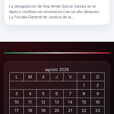
La desaparición de Ana Ameli García Gámez en el
Ajusco continúa sin resolverse casi un año después.
La Fiscalía General de Justicia de la…
agosto 2026
L
M
X
J
V
S
D
1
2
3
4
5
6
7
8
9
10
11
12
13
14
15
16
17
18
19
20
21
22
23