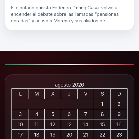
El diputado panista Federico Döring Casar volvió a
encender el debate sobre las llamadas “pensiones
doradas” y acusó a Morena y sus aliados de…
agosto 2026
L
M
X
J
V
S
D
1
2
3
4
5
6
7
8
9
10
11
12
13
14
15
16
17
18
19
20
21
22
23