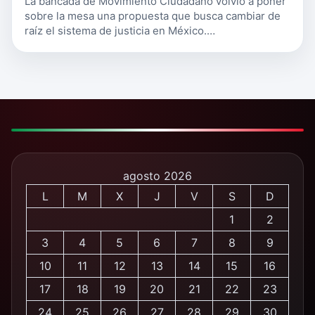
La bancada de Movimiento Ciudadano volvió a poner
sobre la mesa una propuesta que busca cambiar de
raíz el sistema de justicia en México.…
agosto 2026
L
M
X
J
V
S
D
1
2
3
4
5
6
7
8
9
10
11
12
13
14
15
16
17
18
19
20
21
22
23
24
25
26
27
28
29
30