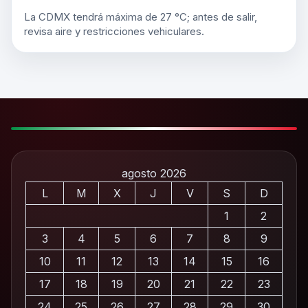
La CDMX tendrá máxima de 27 °C; antes de salir,
revisa aire y restricciones vehiculares.
agosto 2026
L
M
X
J
V
S
D
1
2
3
4
5
6
7
8
9
10
11
12
13
14
15
16
17
18
19
20
21
22
23
24
25
26
27
28
29
30