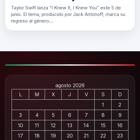
Taylor Swift lanza “I Knew It, I Knew You” este 5 de
junio. El tema, producido por Jack Antonoff, marca su
regreso al género…
agosto 2026
L
M
X
J
V
S
D
1
2
3
4
5
6
7
8
9
10
11
12
13
14
15
16
17
18
19
20
21
22
23