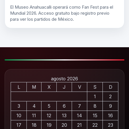
El Museo Anahuacalli operará como Fan Fest para el
Mundial 2026. Acceso gratuito bajo registro previo
para ver los partidos de México.
agosto 2026
L
M
X
J
V
S
D
1
2
3
4
5
6
7
8
9
10
11
12
13
14
15
16
17
18
19
20
21
22
23