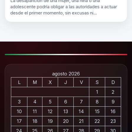
La desaparición de una mujer, una niña o una
adolescente podría obligar a las autoridades a actuar
desde el primer momento, sin excusas ni…
agosto 2026
L
M
X
J
V
S
D
1
2
3
4
5
6
7
8
9
10
11
12
13
14
15
16
17
18
19
20
21
22
23
24
25
26
27
28
29
30