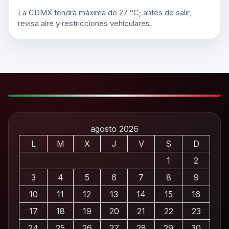
La CDMX tendrá máxima de 27 °C; antes de salir,
revisa aire y restricciones vehiculares.
agosto 2026
L
M
X
J
V
S
D
1
2
3
4
5
6
7
8
9
10
11
12
13
14
15
16
17
18
19
20
21
22
23
24
25
26
27
28
29
30