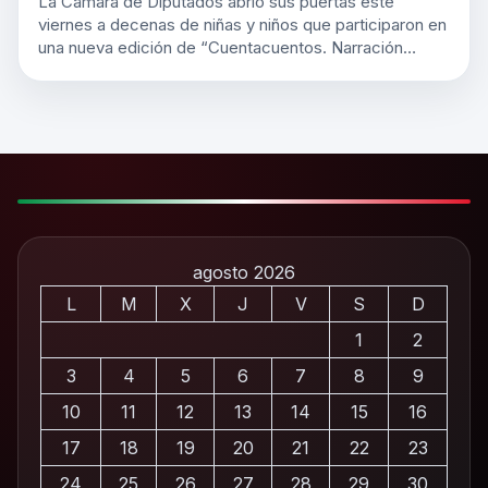
La Cámara de Diputados abrió sus puertas este
viernes a decenas de niñas y niños que participaron en
una nueva edición de “Cuentacuentos. Narración…
agosto 2026
L
M
X
J
V
S
D
1
2
3
4
5
6
7
8
9
10
11
12
13
14
15
16
17
18
19
20
21
22
23
24
25
26
27
28
29
30